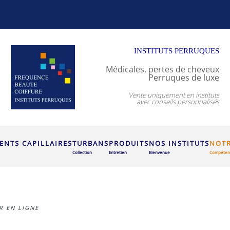
INSTITUTS PERRUQUES
Médicales, pertes de cheveux
Perruques de luxe
Vente uniquement en instituts
avec conseils personnalisés
NTS CAPILLAIRES
TURBANS
PRODUITS
NOS INSTITUTS
NOTR
Collection
Entretien
Bienvenue
Compéten
R EN LIGNE