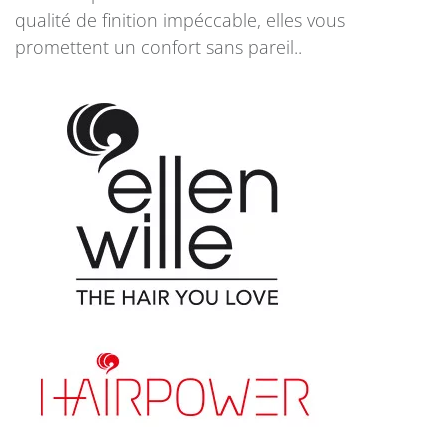
qualité de finition impéccable, elles vous
promettent un confort sans pareil.
.