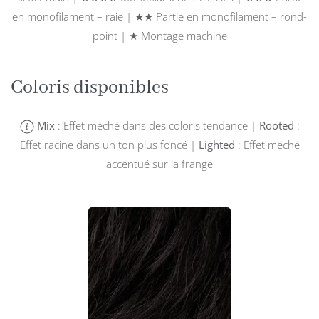
en monofilament – raie | ★★ Partie en monofilament – rond-
point | ★ Montage machine
Coloris disponibles
Mix
: Effet méché dans des coloris tendance |
Rooted
:
Effet racine dans un ton plus foncé |
Lighted
: Effet méché
accentué sur la frange