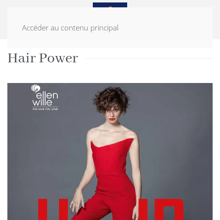
Accéder au contenu principal
ACCUEIL
PERRUQUES
HAIR POWER
Hair Power